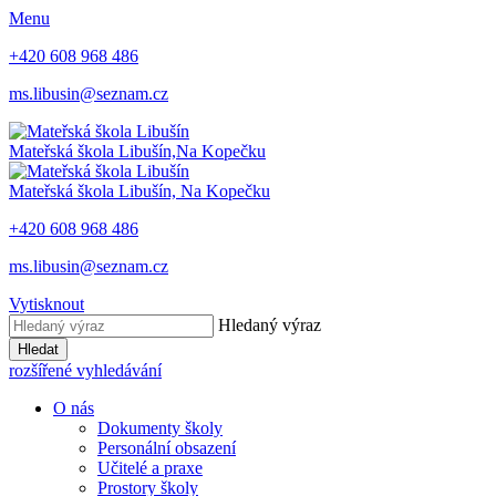
Menu
+420 608 968 486
ms.libusin@seznam.cz
Mateřská škola Libušín,
Na Kopečku
Mateřská škola Libušín,
Na Kopečku
+420 608 968 486
ms.libusin@seznam.cz
Vytisknout
Hledaný výraz
Hledat
rozšířené vyhledávání
O nás
Dokumenty školy
Personální obsazení
Učitelé a praxe
Prostory školy