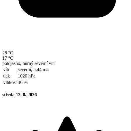
28 °C
17 °C
polojasno, mírný severní vítr
vítr
severní,
5.44 m/s
tlak
1020 hPa
vlhkost
36 %
středa 12. 8. 2026