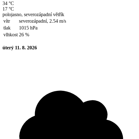
34 °C
17 °C
polojasno, severozápadní větřík
vítr
severozápadní,
2.54 m/s
tlak
1015 hPa
vlhkost
26 %
úterý 11. 8. 2026