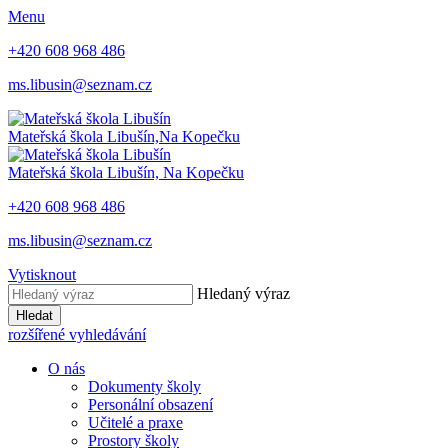
Menu
+420 608 968 486
ms.libusin@seznam.cz
Mateřská škola Libušín,
Na Kopečku
Mateřská škola Libušín,
Na Kopečku
+420 608 968 486
ms.libusin@seznam.cz
Vytisknout
Hledaný výraz
Hledat
rozšířené vyhledávání
O nás
Dokumenty školy
Personální obsazení
Učitelé a praxe
Prostory školy