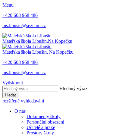
Menu
+420 608 968 486
ms.libusin@seznam.cz
Mateřská škola Libušín,
Na Kopečku
Mateřská škola Libušín,
Na Kopečku
+420 608 968 486
ms.libusin@seznam.cz
Vytisknout
Hledaný výraz
Hledat
rozšířené vyhledávání
O nás
Dokumenty školy
Personální obsazení
Učitelé a praxe
Prostory školy