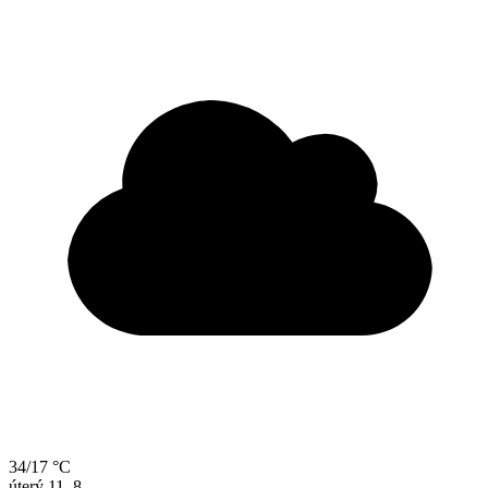
34/17 °C
úterý
11. 8.