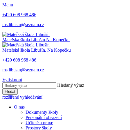
Menu
+420 608 968 486
ms.libusin@seznam.cz
Mateřská škola Libušín,
Na Kopečku
Mateřská škola Libušín,
Na Kopečku
+420 608 968 486
ms.libusin@seznam.cz
Vytisknout
Hledaný výraz
Hledat
rozšířené vyhledávání
O nás
Dokumenty školy
Personální obsazení
Učitelé a praxe
Prostory školy