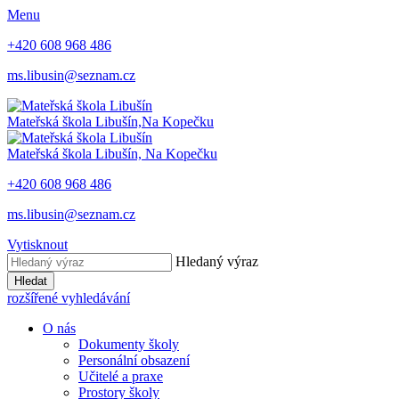
Menu
+420 608 968 486
ms.libusin@seznam.cz
Mateřská škola Libušín,
Na Kopečku
Mateřská škola Libušín,
Na Kopečku
+420 608 968 486
ms.libusin@seznam.cz
Vytisknout
Hledaný výraz
Hledat
rozšířené vyhledávání
O nás
Dokumenty školy
Personální obsazení
Učitelé a praxe
Prostory školy