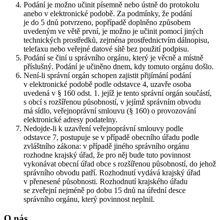
Podání je možno učinit písemně nebo ústně do protokolu
anebo v elektronické podobě. Za podmínky, že podání
je do 5 dnů potvrzeno, popřípadě doplněno způsobem
uvedeným ve větě první, je možno je učinit pomocí jiných
technických prostředků, zejména prostřednictvím dálnopisu,
telefaxu nebo veřejné datové sítě bez použití podpisu.
Podání se činí u správního orgánu, který je věcně a místně
příslušný. Podání je učiněno dnem, kdy tomuto orgánu došlo.
Není-li správní orgán schopen zajistit přijímání podání
v elektronické podobě podle odstavce 4, uzavře osoba
uvedená v § 160 odst. 1. jejíž je tento správní orgán součástí,
s obcí s rozšířenou působností, v jejímž správním obvodu
má sídlo, veřejnoprávní smlouvu (§ 160) o provozování
elektronické adresy podatelny.
Nedojde-li k uzavření veřejnoprávní smlouvy podle
odstavce 7, postupuje se v případě obecního úřadu podle
zvláštního zákona: v případě jiného správního orgánu
rozhodne krajský úřad, že pro něj bude tuto povinnost
vykonávat obecní úřad obce s rozšířenou působností, do jehož
správního obvodu patří. Rozhodnutí vydává krajský úřad
v přenesené působnosti. Rozhodnutí krajského úřadu
se zveřejní nejméně po dobu 15 dnů na úřední desce
správního orgánu, který povinnost neplnil.
O nás