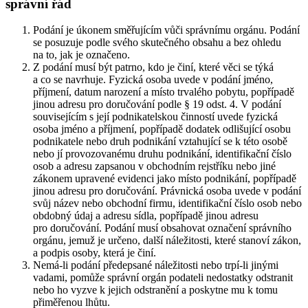
správní řád
Podání je úkonem směřujícím vůči správnímu orgánu. Podání
se posuzuje podle svého skutečného obsahu a bez ohledu
na to, jak je označeno.
Z podání musí být patrno, kdo je činí, které věci se týká
a co se navrhuje. Fyzická osoba uvede v podání jméno,
příjmení, datum narození a místo trvalého pobytu, popřípadě
jinou adresu pro doručování podle § 19 odst. 4. V podání
souvisejícím s její podnikatelskou činností uvede fyzická
osoba jméno a příjmení, popřípadě dodatek odlišující osobu
podnikatele nebo druh podnikání vztahující se k této osobě
nebo jí provozovanému druhu podnikání, identifikační číslo
osob a adresu zapsanou v obchodním rejstříku nebo jiné
zákonem upravené evidenci jako místo podnikání, popřípadě
jinou adresu pro doručování. Právnická osoba uvede v podání
svůj název nebo obchodní firmu, identifikační číslo osob nebo
obdobný údaj a adresu sídla, popřípadě jinou adresu
pro doručování. Podání musí obsahovat označení správního
orgánu, jemuž je určeno, další náležitosti, které stanoví zákon,
a podpis osoby, která je činí.
Nemá-li podání předepsané náležitosti nebo trpí-li jinými
vadami, pomůže správní orgán podateli nedostatky odstranit
nebo ho vyzve k jejich odstranění a poskytne mu k tomu
přiměřenou lhůtu.