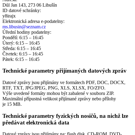
Důl Jan 143, 273 06 Libušín
ID datové schránky:
y8irajx
Elektronická adresa e‑podatelny:
ms.libusin@seznam.cz
Úřední hodiny podatelny:
Pondělí: 6:15 – 16:45
Úterý: 6:15 – 16:45
Středa: 6:15 – 16:45
Čtvrtek: 6:15 – 16:45
Pátek: 6:15 – 16:45
Technické parametry přijímaných datových zpráv
Datové zprávy jsou přijímány ve formátech
PDF, DOC, DOCX,
RTF, TXT, JPG/JPEG, PNG, XLS, XLSX, FO/ZFO.
Výše uvedené formáty mohou být zabalené v souboru ZIP.
Maximální přípustná velikost přijímané zprávy nebo přílohy
je
15 MB
.
Technické parametry fyzických nosičů, na nichž lze
předávat elektronická data
Datové zprávy jsou přijímány na:
flash disk, CD-ROM, DVD-