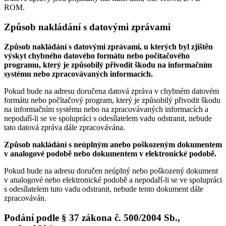
ROM.
Způsob nakládání s datovými zprávami
Způsob nakládání s datovými zprávami, u kterých byl zjištěn
výskyt chybného datového formátu nebo počítačového
programu, který je způsobilý přivodit škodu na informačním
systému nebo zpracovávaných informacích.
Pokud bude na adresu doručena datová zpráva v chybném datovém
formátu nebo počítačový program, který je způsobilý přivodit škodu
na informačním systému nebo na zpracovávaných informacích a
nepodaří-li se ve spolupráci s odesílatelem vadu odstranit, nebude
tato datová zpráva dále zpracovávána.
Způsob nakládání s neúplným anebo poškozeným dokumentem
v analogové podobě nebo dokumentem v elektronické podobě.
Pokud bude na adresu doručen neúplný nebo poškozený dokument
v analogové nebo elektronické podobě a nepodaří-li se ve spolupráci
s odesílatelem tuto vadu odstranit, nebude tento dokument dále
zpracováván.
Podání podle § 37 zákona č. 500/2004 Sb.,