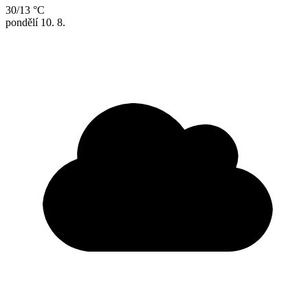
30/13 °C
pondělí
10. 8.