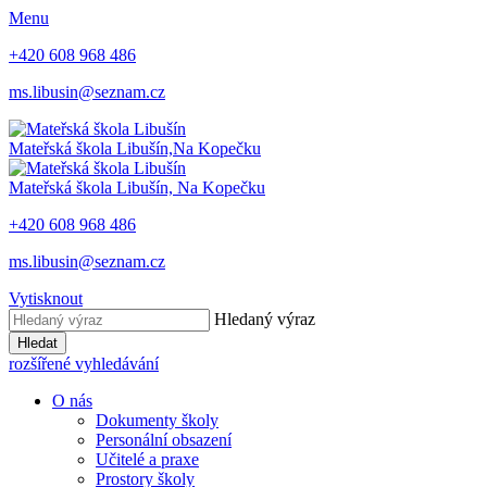
Menu
+420 608 968 486
ms.libusin@seznam.cz
Mateřská škola Libušín,
Na Kopečku
Mateřská škola Libušín,
Na Kopečku
+420 608 968 486
ms.libusin@seznam.cz
Vytisknout
Hledaný výraz
Hledat
rozšířené vyhledávání
O nás
Dokumenty školy
Personální obsazení
Učitelé a praxe
Prostory školy